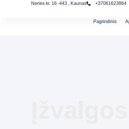
Neries kr. 16 -443 , Kaunas
+37061623864
Pagrindinis
A
Įžvalgos